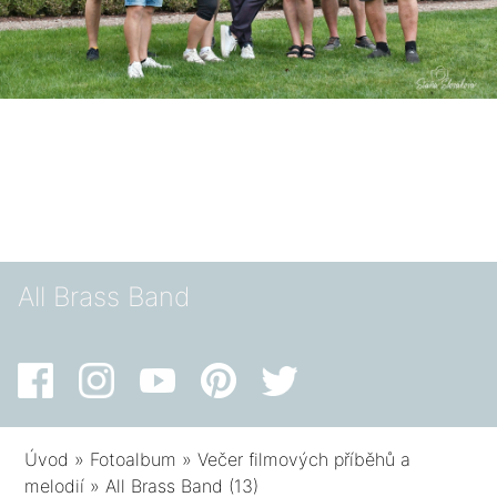
All Brass Band
Úvod
»
Fotoalbum
»
Večer filmových příběhů a
melodií
»
All Brass Band (13)