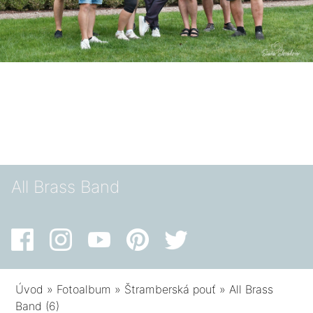
All Brass Band
Úvod
»
Fotoalbum
»
Štramberská pouť
»
All Brass
Band (6)