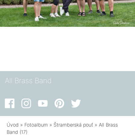
All Brass Band
Úvod
»
Fotoalbum
»
Štramberská pouť
»
All Brass
Band (17)