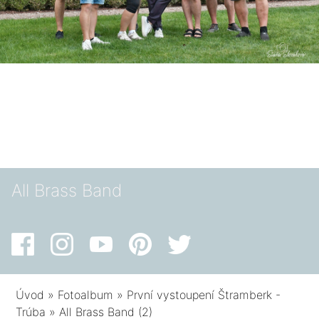
All Brass Band
Úvod
»
Fotoalbum
»
První vystoupení Štramberk -
Trúba
»
All Brass Band (2)