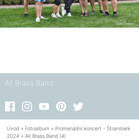
All Brass Band
Úvod
»
Fotoalbum
»
Promenádní koncert - Štramberk
2024
»
All Brass Band (4)