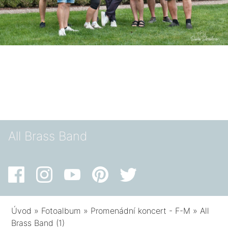
All Brass Band
Úvod
»
Fotoalbum
»
Promenádní koncert - F-M
»
All
Brass Band (1)