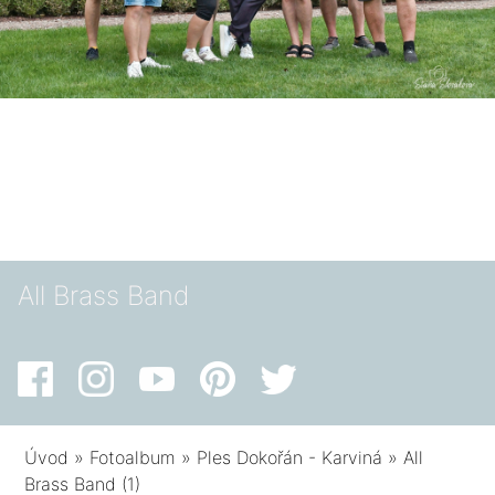
All Brass Band
Úvod
»
Fotoalbum
»
Ples Dokořán - Karviná
»
All
Brass Band (1)