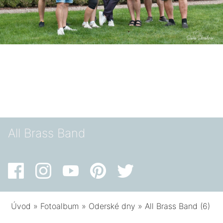
All Brass Band
Úvod
»
Fotoalbum
»
Oderské dny
»
All Brass Band (6)