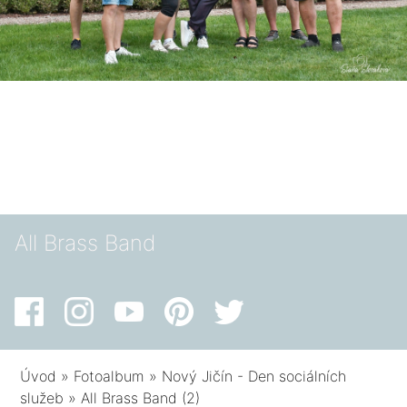
All Brass Band
Úvod
»
Fotoalbum
»
Nový Jičín - Den sociálních
služeb
»
All Brass Band (2)