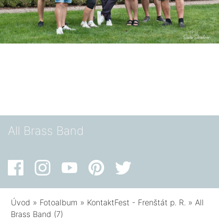
All Brass Band
Úvod
»
Fotoalbum
»
KontaktFest - Frenštát p. R.
»
All
Brass Band (7)