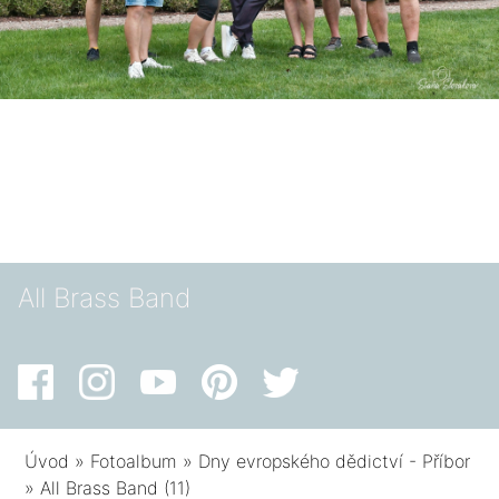
All Brass Band
Úvod
»
Fotoalbum
»
Dny evropského dědictví - Příbor
»
All Brass Band (11)