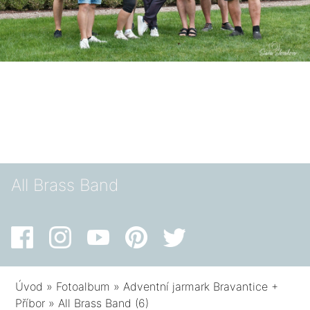
All Brass Band
Úvod
»
Fotoalbum
»
Adventní jarmark Bravantice +
Příbor
»
All Brass Band (6)